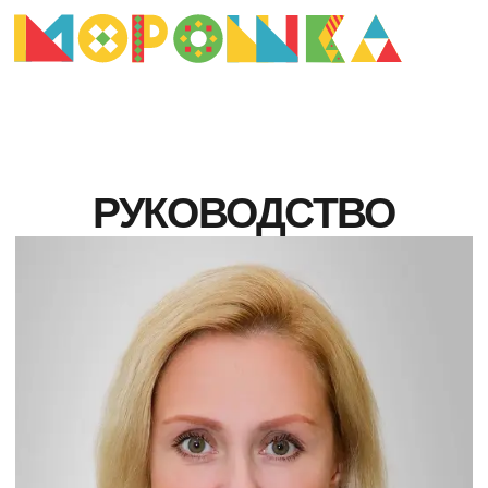
Афиша
О театре
РУКОВОДСТВО
Документы
Отзывы
Новости
Видеорепортажи
Надежда Полтавченко
Команда