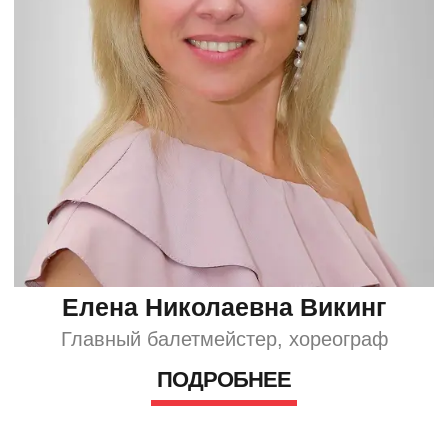
ПОМОЧЬ ТЕАТРУ
Елена Николаевна Викинг
Главный балетмейстер, хореограф
ПОДРОБНЕЕ
Приёмная
moroshka-theater@yandex.ru
Режиссерское управление
rabotavmoroshke@yandex.ru
ТРУППА
Отдел продвижения
pr_moroshka@mail.ru
Адрес