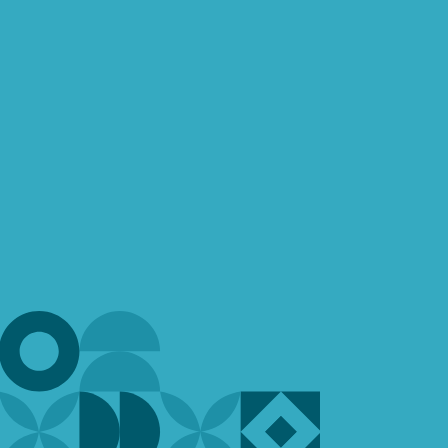
Афиша
Отзывы
О театре
Новости
Документы
Видеорепортаж
Приёмная
Режиссерское упра
moroshka-theater@yandex.ru
rabotavmoroshke
Адрес
191028, Санкт-Петербург
ул. Фурштатская, д. 15